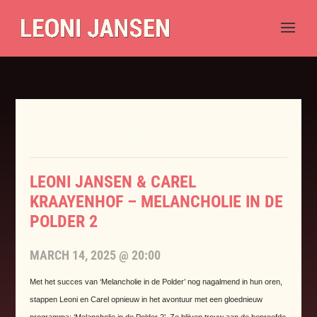
This event has passed.
LEONI JANSEN & CAREL
KRAAYENHOF – MELANCHOLIE IN DE
POLDER 2
-
22:00
MARCH 14, 2025 @ 20:00
Met het succes van ‘Melancholie in de Polder’ nog nagalmend in hun oren,
stappen
Leoni
en Carel opnieuw in het avontuur met een gloednieuw