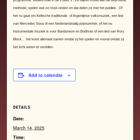
programma: ‘Melancholie in de Polder 2’. Ze blijven trouw aan de beproefde
methode; spelen wat ze mooi vinden en dat delen ze met het publiek. Of
het nu gaat om Keltische traditionals of Argentijnse volksmuziek, een lied
van Mercedes Sosa of een Nederlandstalig popnummer, of het nu
instrumentale muziek is voor Bandoneon en Bodhran of een lied van Rory
Block… het komt allemaal samen omdat zij het spelen en vooral omdat zij
het écht weten te vertellen.
Add to calendar
DETAILS
Date:
March 14, 2025
Time: