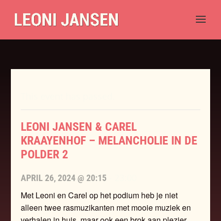
This event has passed.
LEONI JANSEN & CAREL
KRAAYENHOF – MELANCHOLIE IN DE
POLDER 2
-
23:00
APRIL 26, 2024 @ 20:15
Met Leoni en Carel op het podium heb je niet
alleen twee rasmuzikanten met mooie muziek en
verhalen in huis, maar ook een brok aan plezier,