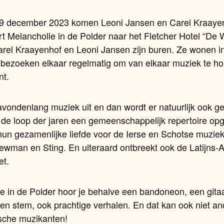
 9 december 2023 komen Leoni Jansen en Carel Kraaye
t Melancholie in de Polder naar het Fletcher Hotel “De W
arel Kraayenhof en Leoni Jansen zijn buren. Ze wonen i
bezoeken elkaar regelmatig om van elkaar muziek te ho
nt.
avondenlang muziek uit en dan wordt er natuurlijk ook g
 de loop der jaren een gemeenschappelijk repertoire o
 hun gezamenlijke liefde voor de Ierse en Schotse muzie
wman en Sting. En uiteraard ontbreekt ook de Latijns
et.
ie in de Polder hoor je behalve een bandoneon, een gita
en stem, ook prachtige verhalen. En dat kan ook niet an
ische muzikanten!