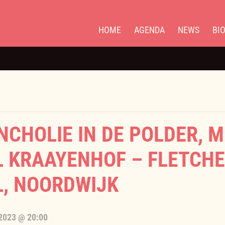
HOME
AGENDA
NEWS
BI
as passed.
CHOLIE IN DE POLDER, M
L KRAAYENHOF – FLETCH
L, NOORDWIJK
-
22:00
2023 @ 20:00