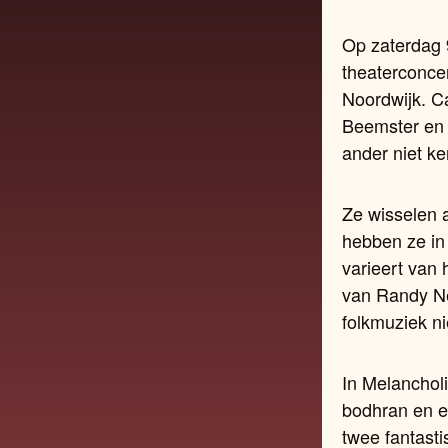
Op zaterdag
theaterconcer
Noordwijk. C
Beemster en 
ander niet ke
Ze wisselen 
hebben ze in
varieert van
van Randy Ne
folkmuziek ni
In Melanchol
bodhran en e
twee fantast