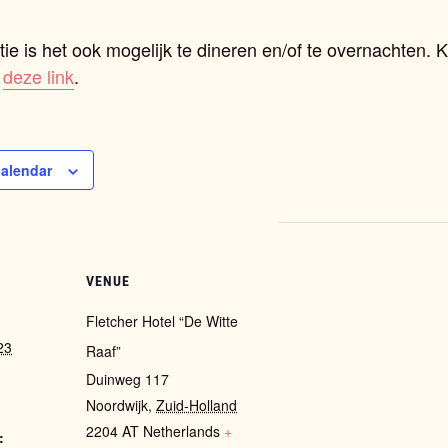
ie is het ook mogelijk te dineren en/of te overnachten. Ki
p
deze link
.
calendar
VENUE
Fletcher Hotel “De Witte
23
Raaf”
Duinweg 117
Noordwijk
,
Zuid-Holland
2204 AT
Netherlands
+
: