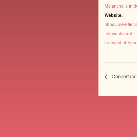
Melancholie in d
Website:
https://www.flet
.nl/event/carel-
kraayenhof-in-no
Concert (co