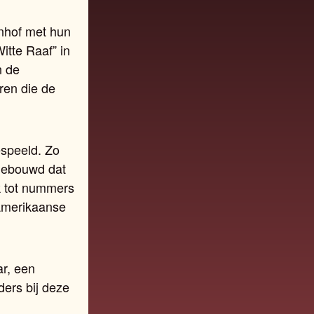
nhof met hun
itte Raaf” in
n de
ren die de
espeeld. Zo
pgebouwd dat
k tot nummers
-Amerikaanse
ar, een
ders bij deze