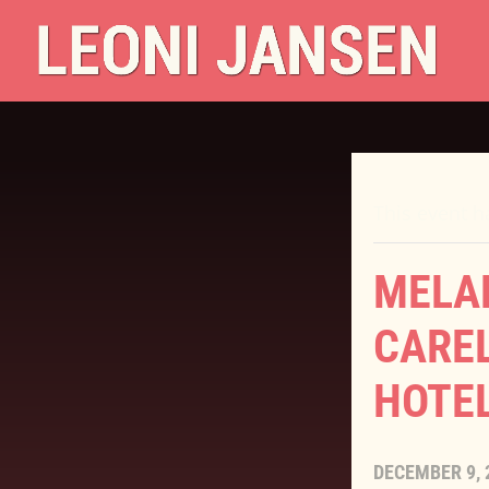
This event h
MELAN
CARE
HOTE
DECEMBER 9, 