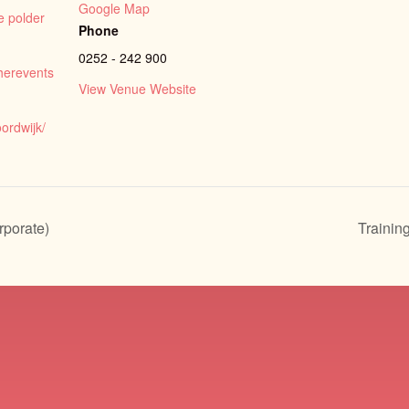
Google Map
e polder
Phone
0252 - 242 900
cherevents
View Venue Website
ordwijk/
rporate)
Trainin