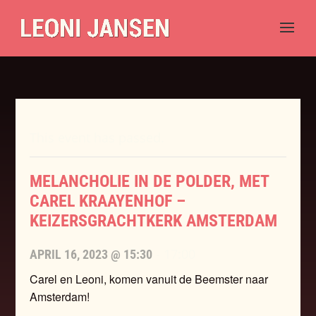
This event has passed.
MELANCHOLIE IN DE POLDER, MET
CAREL KRAAYENHOF –
KEIZERSGRACHTKERK AMSTERDAM
-
17:00
APRIL 16, 2023 @ 15:30
Carel en Leoni, komen vanuit de Beemster naar
Amsterdam!